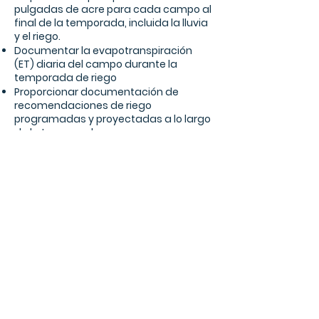
pulgadas de acre para cada campo al
final de la temporada, incluida la lluvia
y el riego.
Documentar la evapotranspiración
(ET) diaria del campo durante la
temporada de riego
Proporcionar documentación de
recomendaciones de riego
programadas y proyectadas a lo largo
de la temporada.
Párrafo final
Contáctenos
1107 S. Juniper Dr., Moses Lake, WA, 98837 I
(509) 765-
9618
I
www.columbiabasincd.org
I @ 2023 Columbia
Basin Conservation District